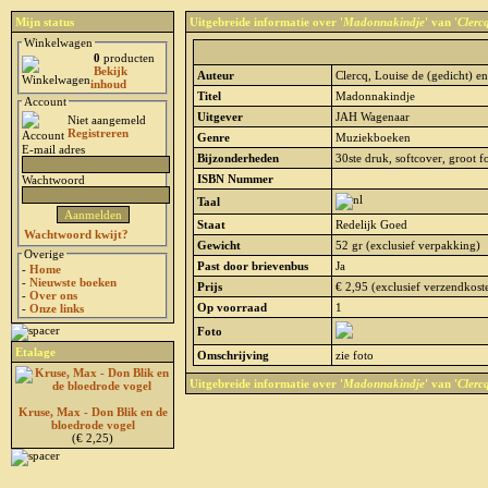
Mijn status
Uitgebreide informatie over '
Madonnakindje
' van '
Clerc
Winkelwagen
0
producten
Bekijk
Auteur
Clercq, Louise de (gedicht) e
inhoud
Titel
Madonnakindje
Account
Uitgever
JAH Wagenaar
Niet aangemeld
Registreren
Genre
Muziekboeken
E-mail adres
Bijzonderheden
30ste druk, softcover, groot f
ISBN Nummer
Wachtwoord
Taal
Staat
Redelijk Goed
Wachtwoord kwijt?
Gewicht
52 gr (exclusief verpakking)
Overige
Past door brievenbus
Ja
-
Home
-
Nieuwste boeken
Prijs
€ 2,95 (exclusief verzendkost
-
Over ons
Op voorraad
1
-
Onze links
Foto
Etalage
Omschrijving
zie foto
Uitgebreide informatie over '
Madonnakindje
' van '
Clerc
Kruse, Max - Don Blik en de
bloedrode vogel
(€ 2,25)