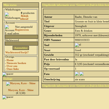
Mijn status
Uitgebreide informatie over '
Groente en fruit in klein be
Winkelwagen
0
producten
Bekijk
Auteur
Raalte, Dieneke van
inhoud
Titel
Groente en fruit in klein bes
Account
Uitgever
Strengholt
Niet aangemeld
Registreren
Genre
Eten & drinken
E-mail adres
Bijzonderheden
1979, softcover met (kleuren)f
ISBN Nummer
9060103033
Wachtwoord
Taal
Staat
Goed
Wachtwoord kwijt?
Gewicht
312 gr (exclusief verpakking)
Overige
Past door brievenbus
Ja
-
Home
-
Nieuwste boeken
Prijs
€ 3,95 (exclusief verzendkost
-
Over ons
Op voorraad
1
-
Onze links
Foto
Etalage
Omschrijving
zie scans
Uitgebreide informatie over '
Groente en fruit in klein be
Maryon, Kate - Shine
(€ 3,50)