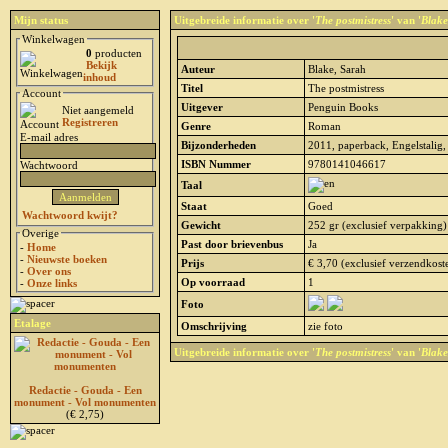
Mijn status
Uitgebreide informatie over '
The postmistress
' van '
Blake
Winkelwagen
0
producten
Bekijk
Auteur
Blake, Sarah
inhoud
Titel
The postmistress
Account
Uitgever
Penguin Books
Niet aangemeld
Registreren
Genre
Roman
E-mail adres
Bijzonderheden
2011, paperback, Engelstalig, 
ISBN Nummer
9780141046617
Wachtwoord
Taal
Staat
Goed
Wachtwoord kwijt?
Gewicht
252 gr (exclusief verpakking)
Overige
Past door brievenbus
Ja
-
Home
-
Nieuwste boeken
Prijs
€ 3,70 (exclusief verzendkost
-
Over ons
Op voorraad
1
-
Onze links
Foto
Etalage
Omschrijving
zie foto
Uitgebreide informatie over '
The postmistress
' van '
Blake
Redactie - Gouda - Een
monument - Vol monumenten
(€ 2,75)