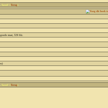
, Sarah
' (
Terug
)
goede staat, 326 blz.
en)
, Sarah
' (
Terug
)