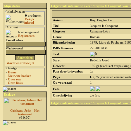
Mijn status
Uitgebreide informatie over '
Jacquou le Croquent
' van '
Winkelwagen
0
producten
Bekijk
Auteur
Roy, Eugène Le
inhoud
Titel
Jacquou le Croquent
Account
Uitgever
Calmann-Lévy
Niet aangemeld
Registreren
Genre
Roman
E-mail adres
Bijzonderheden
1979, Livre de Poche nr. 3165,
ISBN Nummer
2253007838
Wachtwoord
Taal
Staat
Redelijk Goed
Wachtwoord kwijt?
Gewicht
190 gr (exclusief verpakking)
Overige
Past door brievenbus
Ja
-
Home
-
Nieuwste boeken
Prijs
€ 2,75 (exclusief verzendkost
-
Over ons
Op voorraad
1
-
Onze links
Foto
Etalage
Omschrijving
zie foto
Uitgebreide informatie over '
Jacquou le Croquent
' van '
Grisham, John - Het
testament
(€ 0,90)