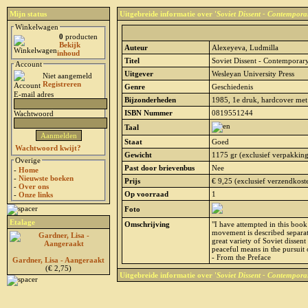
Mijn status
Uitgebreide informatie over '
Soviet Dissent - Contempor
Winkelwagen
0
producten
Bekijk
Auteur
Alexeyeva, Ludmilla
inhoud
Titel
Soviet Dissent - Contemporar
Account
Uitgever
Wesleyan University Press
Niet aangemeld
Registreren
Genre
Geschiedenis
E-mail adres
Bijzonderheden
1985, 1e druk, hardcover met 
ISBN Nummer
0819551244
Wachtwoord
Taal
Staat
Goed
Wachtwoord kwijt?
Gewicht
1175 gr (exclusief verpakkin
Overige
Past door brievenbus
Nee
-
Home
-
Nieuwste boeken
Prijs
€ 9,25 (exclusief verzendkost
-
Over ons
Op voorraad
1
-
Onze links
Foto
Etalage
Omschrijving
"I have attempted in this book
movement is described separat
great variety of Soviet dissent
peaceful means in the pursuit 
- From the Preface
Gardner, Lisa - Aangeraakt
(€ 2,75)
Uitgebreide informatie over '
Soviet Dissent - Contempor