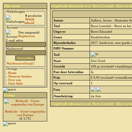
Mijn status
Uitgebreide informatie over '
Borre Leesclub - Borre en he
Winkelwagen
0
producten
Bekijk
Auteur
Aalbers, Jeroen - illustraties S
inhoud
Titel
Borre Leesclub - Borre en het
Account
Uitgever
Borre Educatief
Niet aangemeld
Registreren
Genre
Kinderboeken
E-mail adres
Bijzonderheden
2017, hardcover, zeer goede d
ISBN Nummer
Wachtwoord
Taal
Staat
Zeer Goed
Wachtwoord kwijt?
Gewicht
169 gr (exclusief verpakking)
Overige
Past door brievenbus
Ja
-
Home
-
Nieuwste boeken
Prijs
€ 0,95 (exclusief verzendkost
-
Over ons
Op voorraad
1
-
Onze links
Foto
Etalage
Omschrijving
zie foto
Uitgebreide informatie over '
Borre Leesclub - Borre en he
Redactie - Grote wegenatlas
van Europa
(€ 3,75)