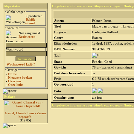
Mijn status
Uitgebreide informatie over '
Magie van vroeger - Harlequ
Winkelwagen
0
producten
Bekijk
Auteur
Palmer, Diana
inhoud
Titel
Magie van vroeger - Harlequi
Account
Uitgever
Harlequin Holland
Niet aangemeld
Registreren
Genre
Roman
E-mail adres
Bijzonderheden
1e druk 1997, pocket, redelijk 
ISBN Nummer
9034766829
Wachtwoord
Taal
Staat
Redelijk Goed
Wachtwoord kwijt?
Gewicht
78 gr (exclusief verpakking)
Overige
Past door brievenbus
Ja
-
Home
-
Nieuwste boeken
Prijs
€ 0,75 (exclusief verzendkost
-
Over ons
Op voorraad
1
-
Onze links
Foto
Etalage
Omschrijving
zie foto
Uitgebreide informatie over '
Magie van vroeger - Harlequ
Gastel, Chantal van - Zwaar
beproefd!
(€ 2,85)