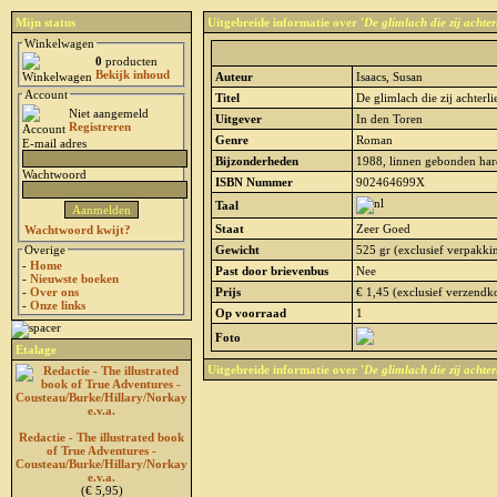
Mijn status
Uitgebreide informatie over '
De glimlach die zij achterl
Winkelwagen
0
producten
Bekijk inhoud
Auteur
Isaacs, Susan
Account
Titel
De glimlach die zij achterli
Niet aangemeld
Uitgever
In den Toren
Registreren
Genre
Roman
E-mail adres
Bijzonderheden
1988, linnen gebonden hard
Wachtwoord
ISBN Nummer
902464699X
Taal
Staat
Zeer Goed
Wachtwoord kwijt?
Overige
Gewicht
525 gr (exclusief verpakki
-
Home
Past door brievenbus
Nee
-
Nieuwste boeken
-
Over ons
Prijs
€ 1,45 (exclusief verzendk
-
Onze links
Op voorraad
1
Foto
Etalage
Uitgebreide informatie over '
De glimlach die zij achterl
Redactie - The illustrated book
of True Adventures -
Cousteau/Burke/Hillary/Norkay
e.v.a.
(€ 5,95)