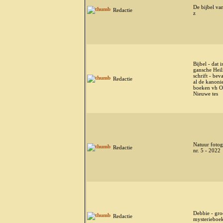
De bijbel van
Redactie
z
Bijbel - dat i
gansche Heil
schrift - bev
Redactie
al de kanoni
boeken vh O
Nieuwe tes
Natuur fotog
Redactie
nr. 5 - 2022
Debbie - gro
Redactie
mysterieboek