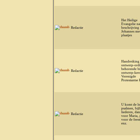
Het Heilige
Evangelie na
Redactie
beschrijving
Johannes me
plaatjes
Handreiking 
ontwerp-ordi
behorende bi
Redactie
ontwerp-ker
Verenigde
Protestantse
U komt de lo
psalmen, bij
liederen, dan
Redactie
voor Maria,
voor de fees
enz.