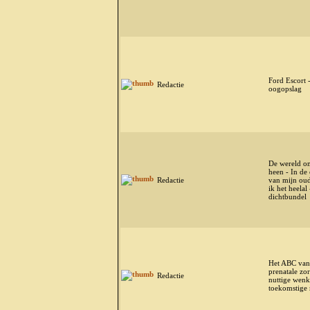
Ford Escort -
Redactie
oogopslag
De wereld o
heen - In de
Redactie
van mijn oud
ik het heelal 
dichtbundel
Het ABC van
prenatale zor
Redactie
nuttige wen
toekomstige