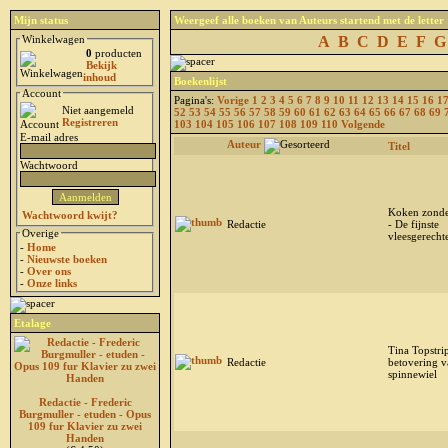
Mijn status
Weergeef alle boeken van Auteurs startend met de letter
Winkelwagen
A
B
C
D
E
F
G
0
producten
Bekijk
inhoud
Boekenlijst
Account
Pagina's:
Vorige
1
2
3
4
5
6
7
8
9
10
11
12
13
14
15
16
1
Niet aangemeld
52
53
54
55
56
57
58
59
60
61
62
63
64
65
66
67
68
69
Registreren
103
104
105
106
107
108
109
110
Volgende
E-mail adres
Auteur
Titel
Wachtwoord
Koken zonde
Wachtwoord kwijt?
Redactie
- De fijnste
Overige
vleesgerecht
-
Home
-
Nieuwste boeken
-
Over ons
-
Onze links
Etalage
Tina Topstri
Redactie
betovering v
spinnewiel
Redactie - Frederic
Burgmuller - etuden - Opus
109 fur Klavier zu zwei
Handen