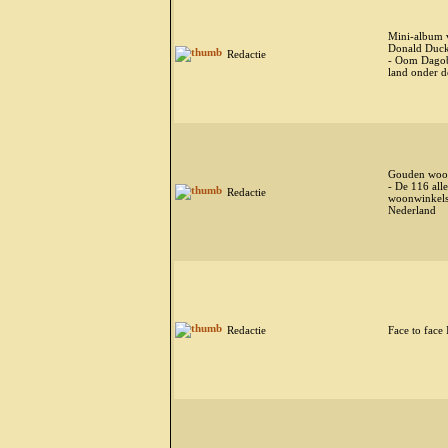
Mini-album 
Donald Duck 
Redactie
- Oom Dagobe
land onder d
Gouden woo
- De 116 alle
Redactie
woonwinkels
Nederland
Redactie
Face to face 