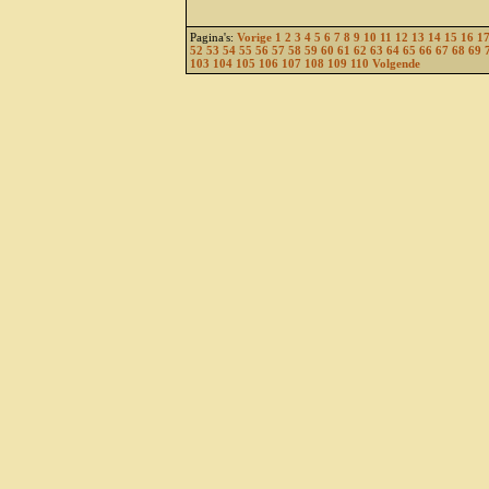
Pagina's:
Vorige
1
2
3
4
5
6
7
8
9
10
11
12
13
14
15
16
1
52
53
54
55
56
57
58
59
60
61
62
63
64
65
66
67
68
69
103
104
105
106
107
108
109
110
Volgende