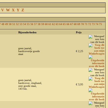
V
W
X
Y
Z
7
48
49
50
51
52
53
54
55
56
57
58
59
60
61
62
63
64
65
66
67
68
69
70
71
72
73
74
75
Bijzonderheden
Prijs
geen jaartal,
hardcovertje goede
€ 2,25
staat
geen jaartal,
hardcover, ringband,
€ 3,95
zeer goede staat,
143 blz.