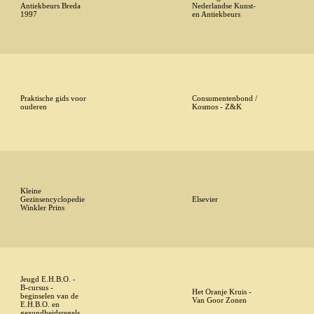
Antiekbeurs Breda
Nederlandse Kunst-
1997
en Antiekbeurs
Praktische gids voor
Consumentenbond /
ouderen
Kosmos - Z&K
Kleine
Gezinsencyclopedie
Elsevier
Winkler Prins
Jeugd E.H.B.O. -
B-cursus -
Het Oranje Kruis -
beginselen van de
Van Goor Zonen
E.H.B.O. en
gezondheidsregels