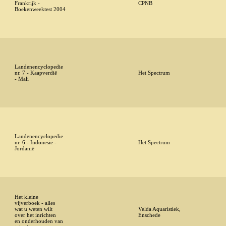
Frankrijk -
CPNB
Boekenweektest 2004
Landenencyclopedie
nr. 7 - Kaapverdië
Het Spectrum
- Mali
Landenencyclopedie
nr. 6 - Indonesië -
Het Spectrum
Jordanië
Het kleine
vijverboek - alles
wat u weten wilt
Velda Aquaristiek,
over het inrichten
Enschede
en onderhouden van