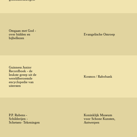
Omgaan met God -
over bidden en
Evangelische Omroep
bijbellezen
Guinness Junior
Recordboek - de
leukste greep uit de
Kosmos / Rabobank
wereldberoemde
encyclopedie van
uitersten
P.P. Rubens -
Koninklijk Museum
Schilderijen -
voor Schone Kunsten,
Schetsen- Tekeningen
Antwerpen