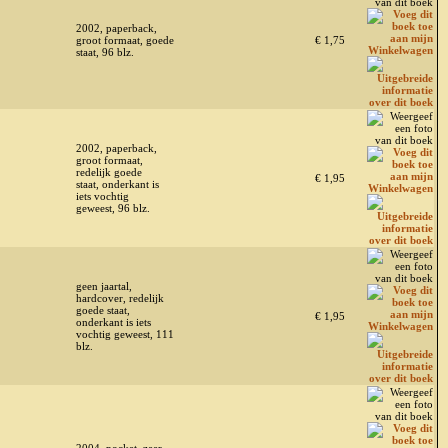
2002, paperback,
groot formaat, goede
€ 1,75
staat, 96 blz.
2002, paperback,
groot formaat,
redelijk goede
€ 1,95
staat, onderkant is
iets vochtig
geweest, 96 blz.
geen jaartal,
hardcover, redelijk
goede staat,
€ 1,95
onderkant is iets
vochtig geweest, 111
blz.