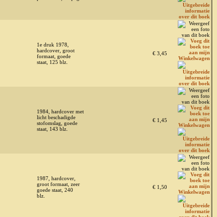
1e druk 1978,
hardcover, groot
€ 3,45
formaat, goede
staat, 125 blz.
1984, hardcover met
licht beschadigde
€ 1,45
stofomslag, goede
staat, 143 blz.
1987, hardcover,
groot formaat, zeer
€ 1,50
goede staat, 240
blz.