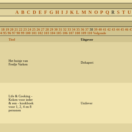
A
B
C
D
E
F
G
H
I
J
K
L
M
N
O
P
Q
R
S
T
U
7
18
19
20
21
22
23
24
25
26
27
28
29
30
31
32
33
34
35
36
37
38
39
40
41
42
43
44
45
46
4
94
95
96
97
98
99
100
101
102
103
104
105
106
107
108
109
110
Volgende
Titel
Uitgever
Het huisje van
Dohaperi
Fredje Varken
Life & Cooking -
Koken voor ieder
& een - kookboek
Unilever
voor 1, 2, 4 en 8
personen