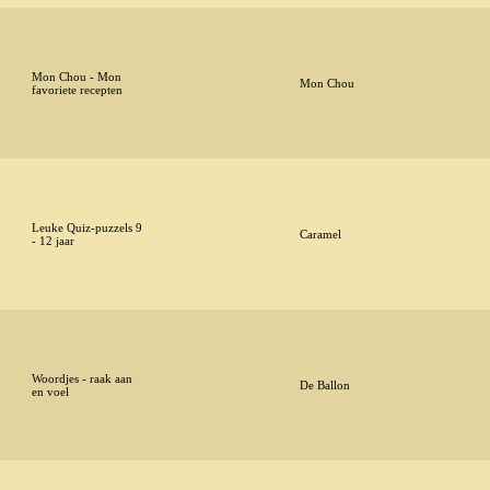
Mon Chou - Mon
Mon Chou
favoriete recepten
Leuke Quiz-puzzels 9
Caramel
- 12 jaar
Woordjes - raak aan
De Ballon
en voel