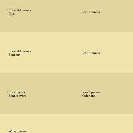
Creatief koken -
Rebo Culinair
Rijst
Creatief koken -
Rebo Culinair
Eenpans
Chocolade -
Boek Specials
Fijnproevers
Nederland
Willem tekent