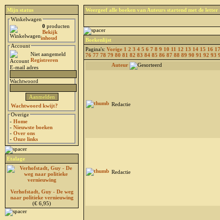
Mijn status
Weergeef alle boeken van Auteurs startend met de letter
Winkelwagen
0
producten
Bekijk
inhoud
Boekenlijst
Account
Pagina's:
Vorige
1
2
3
4
5
6
7
8
9
10
11
12
13
14
15
16
1
Niet aangemeld
76
77
78
79
80
81
82
83
84
85
86
87
88
89
90
91
92
93
Registreren
Auteur
E-mail adres
Wachtwoord
Redactie
Wachtwoord kwijt?
Overige
-
Home
-
Nieuwste boeken
-
Over ons
-
Onze links
Etalage
Redactie
Verhofstadt, Guy - De weg
naar politieke vernieuwing
(€ 6,95)