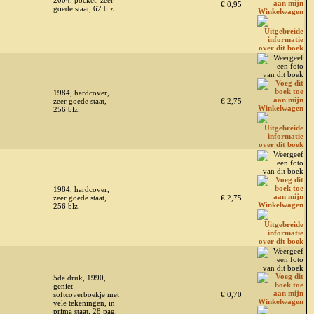
2004, pocket, zeer
€ 0,95
goede staat, 62 blz.
1984, hardcover,
zeer goede staat,
€ 2,75
256 blz.
1984, hardcover,
zeer goede staat,
€ 2,75
256 blz.
5de druk, 1990,
geniet
softcoverboekje met
€ 0,70
vele tekeningen, in
prima staat, 28 pag.