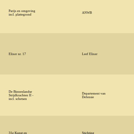
Parijs en omgeving
ANWB
incl. plattegrond
Elixer nr. 17
Leef Elixer
De Binnenlandse
Departement van
Strijdkrachten II -
Defensie
incl. schetsen
31e Kunst en
Stichting