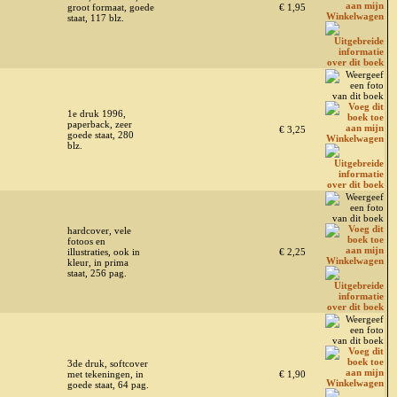
groot formaat, goede
€ 1,95
staat, 117 blz.
1e druk 1996,
paperback, zeer
€ 3,25
goede staat, 280
blz.
hardcover, vele
fotoos en
illustraties, ook in
€ 2,25
kleur, in prima
staat, 256 pag.
3de druk, softcover
met tekeningen, in
€ 1,90
goede staat, 64 pag.