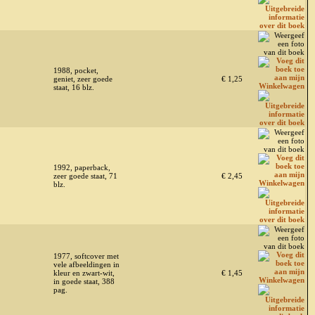
1988, pocket,
geniet, zeer goede
€ 1,25
staat, 16 blz.
1992, paperback,
zeer goede staat, 71
€ 2,45
blz.
1977, softcover met
vele afbeeldingen in
kleur en zwart-wit,
€ 1,45
in goede staat, 388
pag.