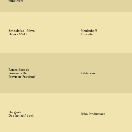
tuinvijvers
Schoolatlas - Mavo,
Meulenhoff -
Havo - VWO
Educatief
Reizen door de
Benelux - De
Lekturama
Provincie Friesland
Het grote
Rebo Productions
Doe-het-zelf-boek