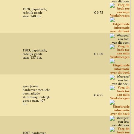
1978, paperback,
redelijk goede
€ 0,75
staat, 248 blz.
1983, paperback,
redelijk goede
€ 1,00
staat, 137 blz.
geen jaartal,
hardcover met licht
beschadigde
€ 4,75
stofomslag, redelijk
goede staat, 407
blz.
1997, hardcover,