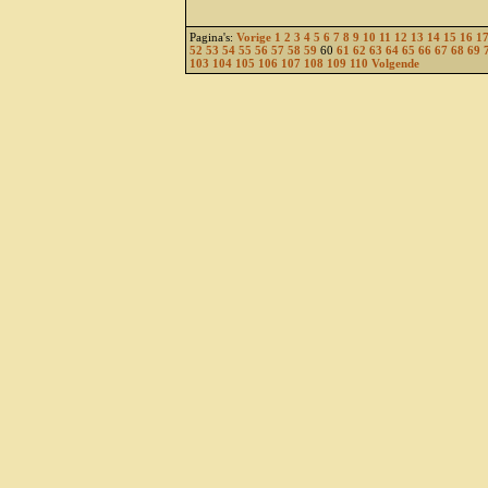
Pagina's:
Vorige
1
2
3
4
5
6
7
8
9
10
11
12
13
14
15
16
1
52
53
54
55
56
57
58
59
60
61
62
63
64
65
66
67
68
69
103
104
105
106
107
108
109
110
Volgende