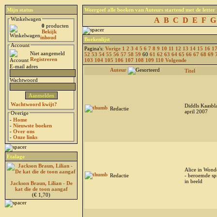
Mijn status
Weergeef alle boeken van Auteurs startend met de letter
Winkelwagen
A
B
C
D
E
F
G
0
producten
Bekijk
inhoud
Boekenlijst
Account
Pagina's:
Vorige
1
2
3
4
5
6
7
8
9
10
11
12
13
14
15
16
1
Niet aangemeld
52
53
54
55
56
57
58
59
60
61
62
63
64
65
66
67
68
69
Registreren
103
104
105
106
107
108
109
110
Volgende
E-mail adres
Auteur
Titel
Wachtwoord
Wachtwoord kwijt?
Diddls Kaasbl
Redactie
april 2007
Overige
-
Home
-
Nieuwste boeken
-
Over ons
-
Onze links
Etalage
Alice in Wond
Redactie
- beroemde sp
in beeld
Jackson Braun, Lilian - De
kat die de toon aangaf
(€ 1,70)