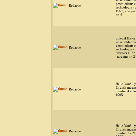
-maandblad v
geschiedenis 
Redactie
archeologie - 
1967, 2de jaa
nr. 4
Spiegel Histor
-maandblad v
geschiedenis 
Redactie
archeologie -
februari 1972
jaargang nr. 2
Hello You! - 
English magaz
Redactie
number 4 - Ja
1995
Hello You! - 
English magaz
Redactie
number 2 - N