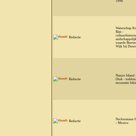
1996
Waterschap 
Rijn -
cultuurhistoris
Redactie
andschappelij
waarde Beermu
Wijk bij Duur
Nature Island 
Redactie
Otok - trekki
mountain bik
Neckermann H
Redactie
- Mexico