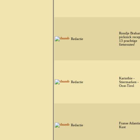
Rondje Braban
picknick recep
Redactie
13 prachtige
fietsroutes!
Karinthie -
Redactie
Stiermarken -
Oost-Tirol
Franse Atlanti
Redactie
Kust