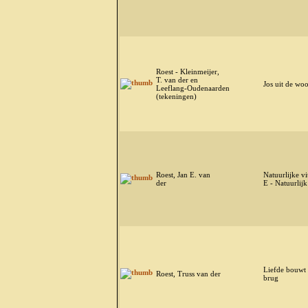
Roest - Kleinmeijer,
T. van der en
Jos uit de w
Leeflang-Oudenaarden
(tekeningen)
Roest, Jan E. van
Natuurlijke v
der
E - Natuurlijk
Liefde bouwt
Roest, Truss van der
brug