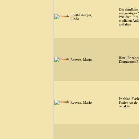
Der sinnliche
zur geistigen 
Roethlisberger,
Wie Sieh Ihre
Linda
medialen Anl
entfalten
Hotel Rozebot
Roeven, Marjo
Klopgeesten?
Popblad Flash
Roeven, Marjo
Paniek op de
redaktie