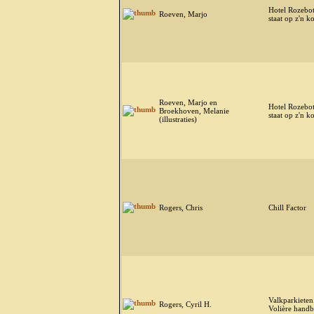
Hotel Rozebot
Roeven, Marjo
staat op z'n k
Roeven, Marjo en
Hotel Rozebot
Broekhoven, Melanie
staat op z'n k
(illustraties)
Rogers, Chris
Chill Factor
Valkparkieten
Rogers, Cyril H.
Volière hand