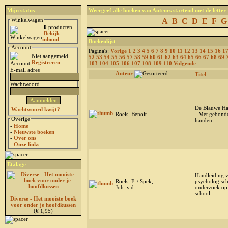
Mijn status
Weergeef alle boeken van Auteurs startend met de letter
Winkelwagen
A
B
C
D
E
F
G
0
producten
Bekijk
inhoud
Boekenlijst
Account
Pagina's:
Vorige
1
2
3
4
5
6
7
8
9
10
11
12
13
14
15
16
1
Niet aangemeld
52
53
54
55
56
57
58
59
60
61
62
63
64
65
66
67
68
69
Registreren
103
104
105
106
107
108
109
110
Volgende
E-mail adres
Auteur
Titel
Wachtwoord
De Blauwe Ha
Wachtwoord kwijt?
Roels, Benoit
- Met gebond
Overige
handen
-
Home
-
Nieuwste boeken
-
Over ons
-
Onze links
Etalage
Handleiding 
Roels, F. / Spek,
psychologisc
Joh. v.d.
onderzoek op
school
Diverse - Het mooiste boek
voor onder je hoofdkussen
(€ 1,95)