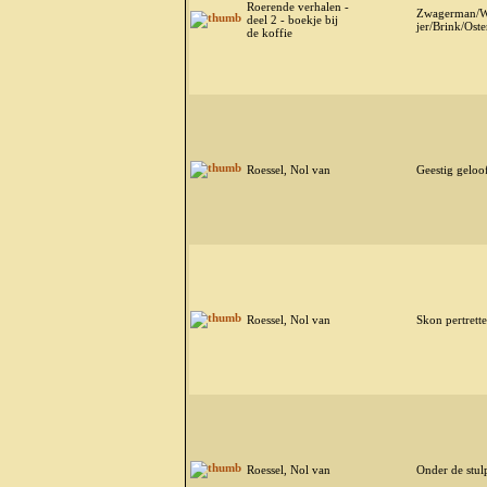
Roerende verhalen -
Zwagerman/W
deel 2 - boekje bij
jer/Brink/Oste
de koffie
Roessel, Nol van
Geestig geloo
Roessel, Nol van
Skon pertrett
Roessel, Nol van
Onder de stul