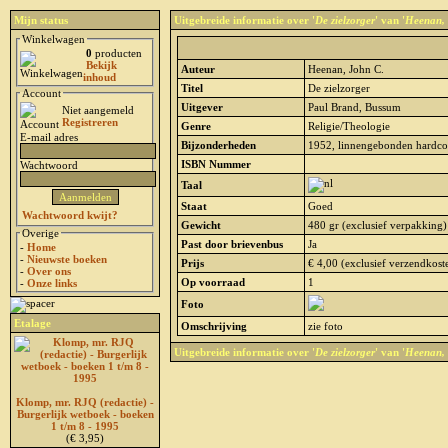
Mijn status
Uitgebreide informatie over '
De zielzorger
' van '
Heenan, 
Winkelwagen
0
producten
Bekijk
Auteur
Heenan, John C.
inhoud
Titel
De zielzorger
Account
Uitgever
Paul Brand, Bussum
Niet aangemeld
Registreren
Genre
Religie/Theologie
E-mail adres
Bijzonderheden
1952, linnengebonden hardcov
ISBN Nummer
Wachtwoord
Taal
Staat
Goed
Wachtwoord kwijt?
Gewicht
480 gr (exclusief verpakking)
Overige
Past door brievenbus
Ja
-
Home
-
Nieuwste boeken
Prijs
€ 4,00 (exclusief verzendkost
-
Over ons
Op voorraad
1
-
Onze links
Foto
Etalage
Omschrijving
zie foto
Uitgebreide informatie over '
De zielzorger
' van '
Heenan, 
Klomp, mr. RJQ (redactie) -
Burgerlijk wetboek - boeken
1 t/m 8 - 1995
(€ 3,95)