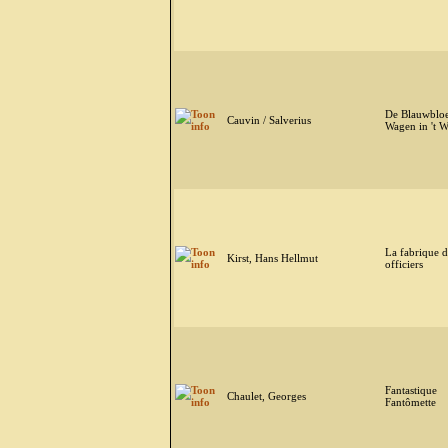
De Blauwbloe
Cauvin / Salverius
Wagen in 't W
La fabrique d
Kirst, Hans Hellmut
officiers
Fantastique
Chaulet, Georges
Fantômette