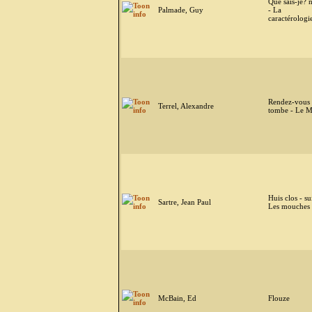
Que sais-je? 
Palmade, Guy
- La
caractérologi
Rendez-vous 
Terrel, Alexandre
tombe - Le 
Huis clos - su
Sartre, Jean Paul
Les mouches
McBain, Ed
Flouze