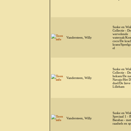
Suske en Wis
Collectie - De
wervelende
Vandersteen, Willy
waterzak/Ko
coco/De krac
krans/Speelg
el
Suske en Wis
Collectie - D
heksen/De na
Vandersteen, Willy
Navajo/Het D
duel/De lieve
Lilleham
Suske en Wis
Speciaal 1 -
Vandersteen, Willy
Barabas - met
raadsels en sp