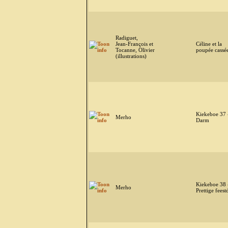
Radiguet,
Jean-François et
Céline et la
Tocanne, Olivier
poupée cassé
(illustrations)
Kiekeboe 37 
Merho
Darm
Kiekeboe 38 
Merho
Prettige fees