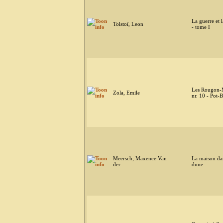
La guerre et l
Tolstoï, Leon
- tome I
Les Rougon-
Zola, Emile
nr. 10 - Pot-B
Meersch, Maxence Van
La maison da
der
dune