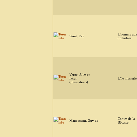
L'homme au
Stout, Rex
orchidées
Verne, Jules et
Férat
L'île mysteri
(illustrations)
Contes de la
Maupassant, Guy de
Bécasse