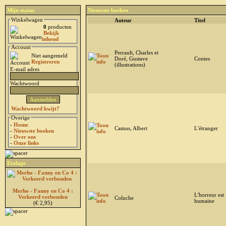
Mijn status
Nieuwste boeken
Winkelwagen
Auteur
Titel
0
producten
Bekijk
inhoud
Account
Perrault, Charles et
Niet aangemeld
Doré, Gustave
Contes
Registreren
(illustrations)
E-mail adres
Wachtwoord
Wachtwoord kwijt?
Overige
-
Home
Camus, Albert
L'étranger
-
Nieuwste boeken
-
Over ons
-
Onze links
Etalage
Merho - Fanny en Co 4 :
L'horreur est
Verkeerd verbonden
Coluche
humaine
(€ 2,95)