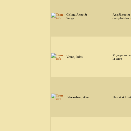
Golon, Anne &
Angélique et 
Serge
complot des 
Voyage au ce
Verne, Jules
la terre
Edwardson, Ake
Un cri si loin