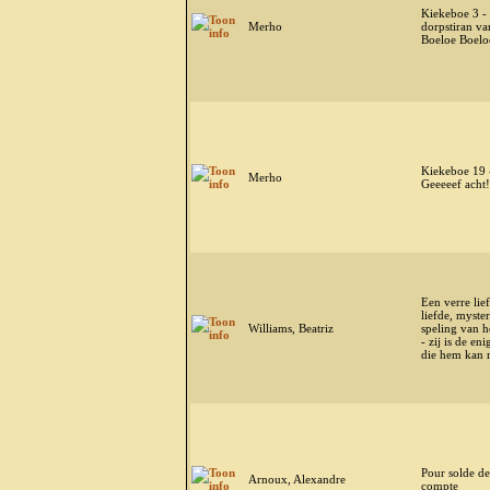
Kiekeboe 3 -
Merho
dorpstiran va
Boeloe Boelo
Kiekeboe 19 
Merho
Geeeeef acht!
Een verre lief
liefde, myster
Williams, Beatriz
speling van he
- zij is de eni
die hem kan 
Pour solde de
Arnoux, Alexandre
compte