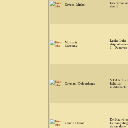
Les Pardaillan
Zévaco, Michel
deel 1
Lucky Luke
Morris &
stripcollectie 
Goscinny
1 - De neven
S.T.A.R. 1 - 
Cayman / Delperdange
licht van
middernacht
De Blauwbloe
Cauvin / Lambil
De hoogvlieg
de cavalerie