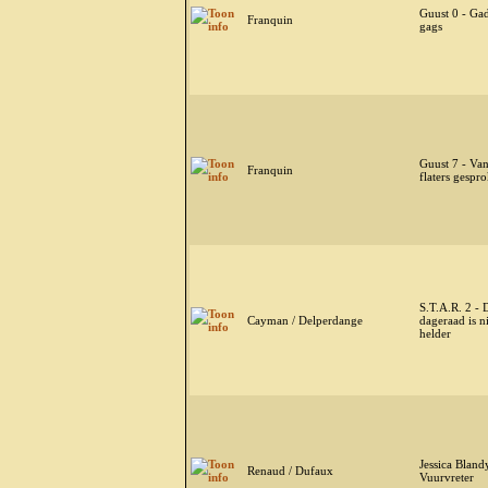
Guust 0 - Ga
Franquin
gags
Guust 7 - Va
Franquin
flaters gespro
S.T.A.R. 2 - 
Cayman / Delperdange
dageraad is ni
helder
Jessica Bland
Renaud / Dufaux
Vuurvreter