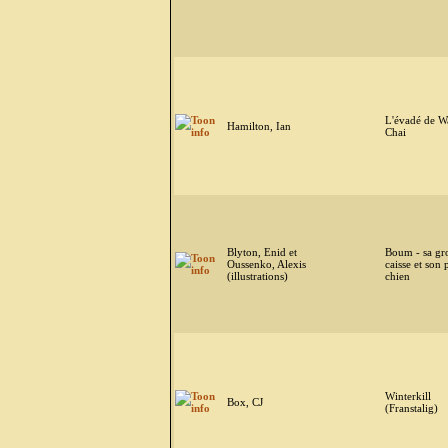
L'évadé de W
Hamilton, Ian
Chai
Blyton, Enid et
Boum - sa gr
Oussenko, Alexis
caisse et son p
(illustrations)
chien
Winterkill
Box, CJ
(Franstalig)