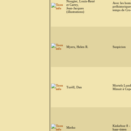
Nougier, Louis-René
Avec les ho
et Cartry,
préhistorique
Jean-Jacques
temps de Cr
(illustrations)
Myers, Helen R.
Suspicion
Mortels Lundi
Turèll, Dan
Minuit à Co
Kiekeboe 8 -
Merho
haar-tisten