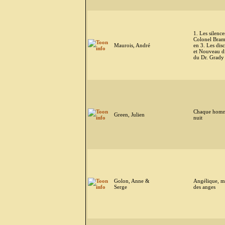
1. Les silence
Colonel Bram
Maurois, André
en 3. Les disc
et Nouveau d
du Dr. Grady
Chaque homm
Green, Julien
nuit
Golon, Anne &
Angélique, m
Serge
des anges