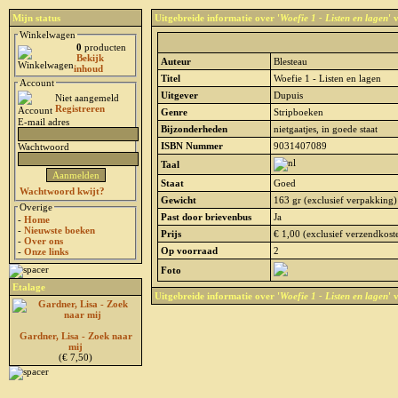
Mijn status
Uitgebreide informatie over '
Woefie 1 - Listen en lagen
' 
Winkelwagen
0
producten
Bekijk
Auteur
Blesteau
inhoud
Titel
Woefie 1 - Listen en lagen
Account
Uitgever
Dupuis
Niet aangemeld
Registreren
Genre
Stripboeken
E-mail adres
Bijzonderheden
nietgaatjes, in goede staat
ISBN Nummer
9031407089
Wachtwoord
Taal
Staat
Goed
Wachtwoord kwijt?
Gewicht
163 gr (exclusief verpakking)
Overige
Past door brievenbus
Ja
-
Home
-
Nieuwste boeken
Prijs
€ 1,00 (exclusief verzendkost
-
Over ons
Op voorraad
2
-
Onze links
Foto
Etalage
Uitgebreide informatie over '
Woefie 1 - Listen en lagen
' 
Gardner, Lisa - Zoek naar
mij
(€ 7,50)