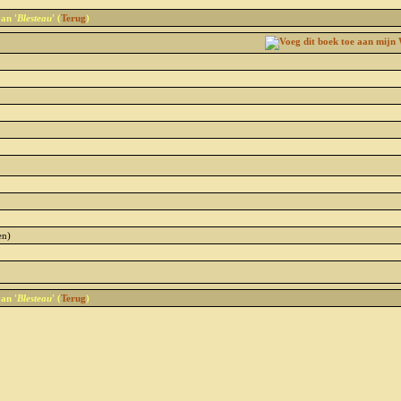
van '
Blesteau
' (
Terug
)
en)
van '
Blesteau
' (
Terug
)