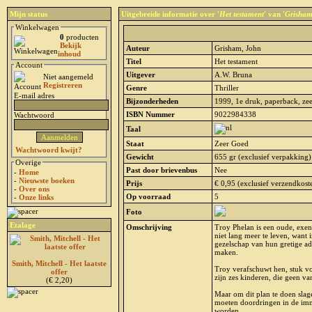
Mijn status
Uitgebreide informatie over '
Het testament
' van '
Grisham
Winkelwagen
0
producten
Bekijk
Auteur
Grisham, John
inhoud
Titel
Het testament
Account
Uitgever
A.W. Bruna
Niet aangemeld
Registreren
Genre
Thriller
E-mail adres
Bijzonderheden
1999, 1e druk, paperback, zee
ISBN Nummer
9022984338
Wachtwoord
Taal
Staat
Zeer Goed
Wachtwoord kwijt?
Gewicht
655 gr (exclusief verpakking)
Overige
Past door brievenbus
Nee
-
Home
-
Nieuwste boeken
Prijs
€ 0,95 (exclusief verzendkost
-
Over ons
Op voorraad
5
-
Onze links
Foto
Etalage
Omschrijving
Troy Phelan is een oude, exen
niet lang meer te leven, want 
gezelschap van hun gretige ad
maken.
Smith, Mitchell - Het laatste
Troy verafschuwt hen, stuk vo
offer
zijn zes kinderen, die geen va
(€ 2,20)
Maar om dit plan te doen slag
moeten doordringen in de imm
worden....