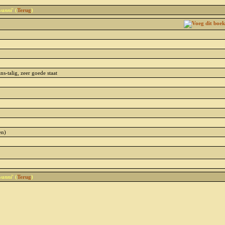
vanni
' (
Terug
)
ans-talig, zeer goede staat
en)
vanni
' (
Terug
)