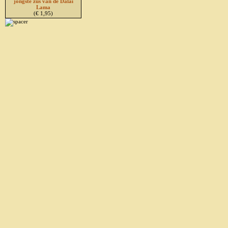
jongste zus van de Dalai
Lama
(€ 1,95)