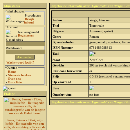
Mijn status
Uitgebreide informatie over '
Tigre reale
' van '
Verga, Gio
Winkelwagen
0
producten
Bekijk
Auteur
Verga, Giovanni
inhoud
Titel
Tigre reale
Account
Uitgever
Amazon (reprint)
Niet aangemeld
Registreren
Genre
Roman
E-mail adres
Bijzonderheden
geen jaartal, paperback, Italia
ISBN Nummer
9781483988313
Wachtwoord
Taal
Staat
Zeer Goed
Wachtwoord kwijt?
Gewicht
290 gr (exclusief verpakking)
Overige
Past door brievenbus
Ja
-
Home
-
Nieuwste boeken
Prijs
€ 5,95 (exclusief verzendkost
-
Over ons
Op voorraad
1
-
Onze links
Foto
Etalage
Omschrijving
zie foto
Uitgebreide informatie over '
Tigre reale
' van '
Verga, Gio
Pema, Jetsun - Tibet, mijn
liefde - De tragedie van een
volk, de autobiografie van de