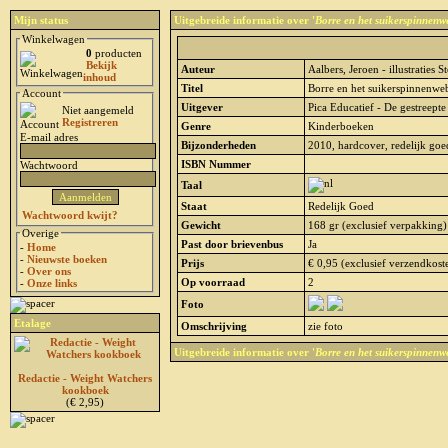
Mijn status
Uitgebreide informatie over '
Borre en het suikerspinnenw
Winkelwagen
0
producten
Bekijk
Auteur
Aalbers, Jeroen - illustraties S
inhoud
Titel
Borre en het suikerspinnenwe
Account
Uitgever
Pica Educatief - De gestreepte
Niet aangemeld
Registreren
Genre
Kinderboeken
E-mail adres
Bijzonderheden
2010, hardcover, redelijk goe
ISBN Nummer
Wachtwoord
Taal
Staat
Redelijk Goed
Wachtwoord kwijt?
Gewicht
168 gr (exclusief verpakking)
Overige
Past door brievenbus
Ja
-
Home
-
Nieuwste boeken
Prijs
€ 0,95 (exclusief verzendkost
-
Over ons
Op voorraad
2
-
Onze links
Foto
Etalage
Omschrijving
zie foto
Uitgebreide informatie over '
Borre en het suikerspinnenw
Redactie - Weight Watchers
kookboek
(€ 2,95)