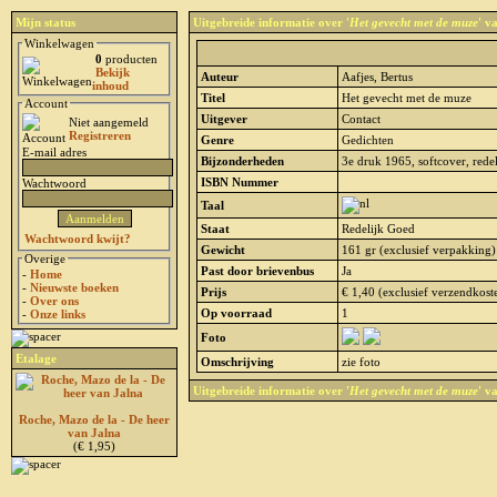
Mijn status
Uitgebreide informatie over '
Het gevecht met de muze
' v
Winkelwagen
0
producten
Bekijk
Auteur
Aafjes, Bertus
inhoud
Titel
Het gevecht met de muze
Account
Uitgever
Contact
Niet aangemeld
Registreren
Genre
Gedichten
E-mail adres
Bijzonderheden
3e druk 1965, softcover, redel
ISBN Nummer
Wachtwoord
Taal
Staat
Redelijk Goed
Wachtwoord kwijt?
Gewicht
161 gr (exclusief verpakking)
Overige
Past door brievenbus
Ja
-
Home
-
Nieuwste boeken
Prijs
€ 1,40 (exclusief verzendkost
-
Over ons
Op voorraad
1
-
Onze links
Foto
Etalage
Omschrijving
zie foto
Uitgebreide informatie over '
Het gevecht met de muze
' v
Roche, Mazo de la - De heer
van Jalna
(€ 1,95)