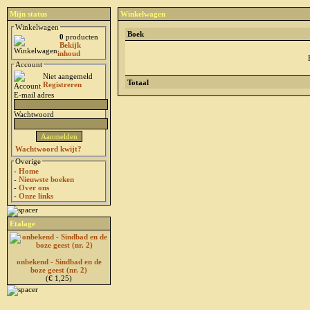
Mijn status
Winkelwagen
Winkelwagen
Boek
0
producten
Bekijk
inhoud
Account
Niet aangemeld
Totaal
Registreren
E-mail adres
Wachtwoord
Wachtwoord kwijt?
Overige
-
Home
-
Nieuwste boeken
-
Over ons
-
Onze links
Etalage
onbekend - Sindbad en de
boze geest (nr. 2)
(€ 1,25)