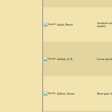
Arenlezer ac
Aafjes, Bertus
maaiers
Aaftink, Ir. H.
Leven met b
Aalbers, Jeroen
Borre gaat v