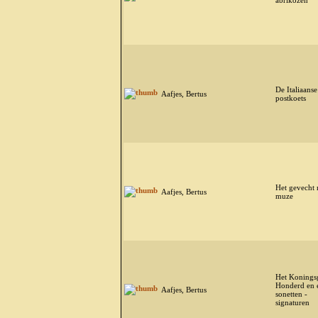
abrikozen
De Italiaanse
Aafjes, Bertus
postkoets
Het gevecht 
Aafjes, Bertus
muze
Het Koningsg
Honderd en 
Aafjes, Bertus
sonetten -
signaturen