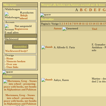
Mijn status
Weergeef alle boeken van Auteurs startend met de letter
Winkelwagen
A
B
C
D
E
F
G
0
producten
Bekijk
inhoud
Boekenlijst
Account
Pagina's: Vorige 1
2
3
4
5
6
7
8
9
10
11
12
13
14
15
16
17
Niet aangemeld
Auteur
Registreren
Titel
E-mail adres
Wachtwoord
E. Granados 
A. Alfredo G. Faria
Andaluza - P
solo
Wachtwoord kwijt?
Overige
-
Home
-
Nieuwste boeken
-
Over ons
-
Onze links
Etalage
Martine - de
Aabye, Karen
deel 2 in éé
Mortenson, Greg - Stones
into school - promoting
peace with books, not bombs
in Afghanistan and Pakistan