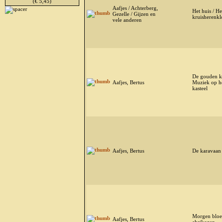
(€ 5,45)
Aafjes / Achterberg,
Het huis / He
Gezelle / Gijzen en
kruisherenkl
vele anderen
De gouden ke
Aafjes, Bertus
Muziek op h
kasteel
Aafjes, Bertus
De karavaan
Morgen bloe
Aafjes, Bertus