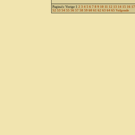
Pagina's: Vorige 1
2
3
4
5
6
7
8
9
10
11
12
13
14
15
16
17
52
53
54
55
56
57
58
59
60
61
62
63
64
65
Volgende