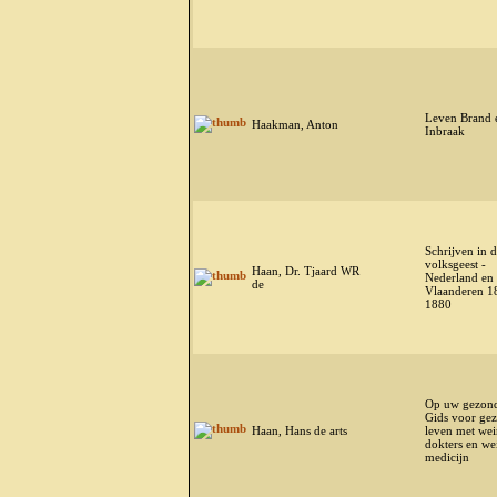
Leven Brand 
Haakman, Anton
Inbraak
Schrijven in 
volksgeest -
Haan, Dr. Tjaard WR
Nederland en
de
Vlaanderen 1
1880
Op uw gezond
Gids voor ge
Haan, Hans de arts
leven met wei
dokters en we
medicijn