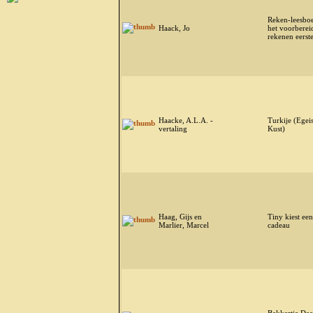
Reken-leesbo
Haack, Jo
het voorberei
rekenen eerste
Haacke, A.L.A. -
Turkije (Egei
vertaling
Kust)
Haag, Gijs en
Tiny kiest een
Marlier, Marcel
cadeau