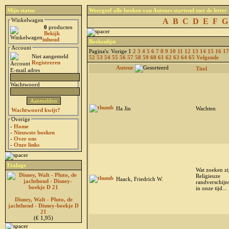
Mijn status
Weergeef alle boeken van Auteurs startend met de letter
Winkelwagen
A
B
C
D
E
F
G
0
producten
Bekijk
inhoud
Boekenlijst
Account
Pagina's: Vorige 1
2
3
4
5
6
7
8
9
10
11
12
13
14
15
16
17
Niet aangemeld
52
53
54
55
56
57
58
59
60
61
62
63
64
65
Volgende
Registreren
Auteur
Titel
E-mail adres
Wachtwoord
Ha Jin
Wachten
Wachtwoord kwijt?
Overige
-
Home
-
Nieuwste boeken
-
Over ons
-
Onze links
Etalage
Wat zoeken zi
Religieuze
Haack, Friedrich W.
randverschijn
in onze tijd...
Disney, Walt - Pluto, de
jachthond - Disney-boekje D
21
(€ 1,95)