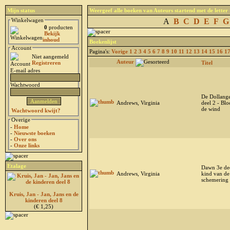
Mijn status
Weergeef alle boeken van Auteurs startend met de letter
Winkelwagen
A
B
C
D
E
F
G
0
producten
Bekijk
inhoud
Boekenlijst
Account
Pagina's:
Vorige
1
2
3
4
5
6
7
8
9
10
11
12
13
14
15
16
1
Niet aangemeld
Auteur
Registreren
Titel
E-mail adres
Wachtwoord
De Dollange
Andrews, Virginia
deel 2 - Bl
de wind
Wachtwoord kwijt?
Overige
-
Home
-
Nieuwste boeken
-
Over ons
-
Onze links
Etalage
Dawn 3e dee
Andrews, Virginia
kind van de
schemering
Kruis, Jan - Jan, Jans en de
kinderen deel 8
(€ 1,25)