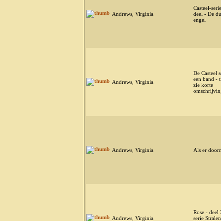
Casteel-seri
Andrews, Virginia
deel - De du
engel
De Casteel s
een band - ti
Andrews, Virginia
zie korte
omschrijvin
Andrews, Virginia
Als er door
Rose - deel 
Andrews, Virginia
serie Strale