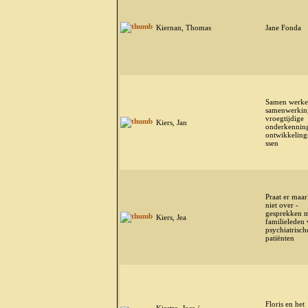
Kiernan, Thomas
Jane Fonda
Samen werke
samenwerkin
vroegtijdige
Kiers, Jan
onderkennin
ontwikkeling
ssen
Praat er maar
niet over -
gesprekken 
Kiers, Jea
familieleden
psychiatrisch
patiënten
Floris en het