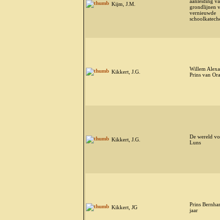
aanleiding v
Kijm, J.M.
grondlijnen 
vernieuwde
schoolkatech
Willem Alexa
Kikkert, J.G.
Prins van Or
De wereld vo
Kikkert, J.G.
Luns
Prins Bernha
Kikkert, JG
jaar