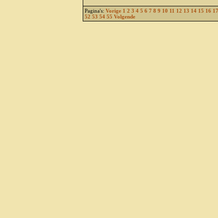
Pagina's:
Vorige
1
2
3
4
5
6
7
8
9
10
11
12
13
14
15
16
1
52
53
54
55
Volgende