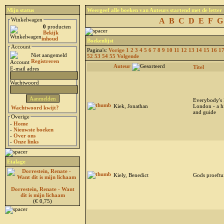
Mijn status
Weergeef alle boeken van Auteurs startend met de letter
Winkelwagen
A
B
C
D
E
F
G
0
producten
Bekijk
inhoud
Boekenlijst
Account
Pagina's:
Vorige
1
2
3
4
5
6
7
8
9
10
11
12
13
14
15
16
1
Niet aangemeld
52
53
54
55
Volgende
Registreren
Auteur
Titel
E-mail adres
Wachtwoord
Everybody's 
Kiek, Jonathan
London - a h
Wachtwoord kwijt?
and guide
Overige
-
Home
-
Nieuwste boeken
-
Over ons
-
Onze links
Etalage
Kiely, Benedict
Gods proeftu
Dorrestein, Renate - Want
dit is mijn lichaam
(€ 0,75)