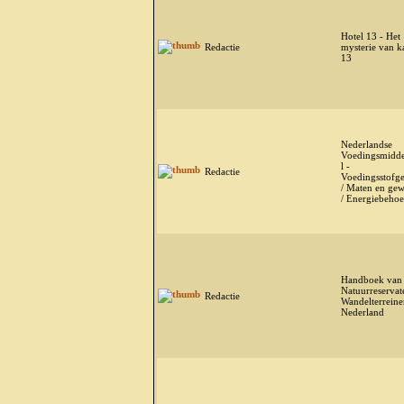
Hotel 13 - Het
Redactie
mysterie van 
13
Nederlandse
Voedingsmidde
l -
Redactie
Voedingsstofge
/ Maten en gew
/ Energiebehoe
Handboek van
Natuurreservat
Redactie
Wandelterreine
Nederland