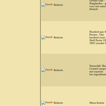
Groene Gids -
Haaglanden - g
Redactie
voor een natuu
lifestyle
Honderd jaar S
Perniss - One
Redactie
hundred years 
Shell Pernis 19
2002 (zonder
Natuurlijk! Bio
Creatief omspr
Redactie
met typische
bio-ingredient
Redactie
Maria Austria