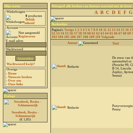
Mijn status
Weergeef alle boeken van Auteurs startend met de letter
Winkelwagen
A
B
C
D
E
F
G
0
producten
Bekijk
inhoud
Boekenlijst
Account
Pagina's:
Vorige
1
2
3
4
5
6
7
8
9
10
11
12
13
14
15
16
1
Niet aangemeld
52
53
54
55
56
57
58
59
60
61
62
63
64
65
66
67
68
69
Registreren
103
104
105
106
107
108
109
110
Volgende
E-mail adres
Auteur
Titel
Wachtwoord
De eeuw van d
automobiel nr. 
Wachtwoord kwijt?
(Porsche 99, C
Redactie
B 14, Lincoln
Overige
Zephyr, Ayrto
-
Home
Senna)
-
Nieuwste boeken
-
Over ons
-
Onze links
Etalage
Ponyverzorgin
Redactie
Penny
Steenbeek, Rosita -
Schimmenrijk
(€ 1,85)