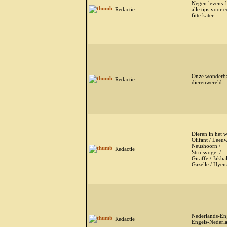
Negen levens fi
Redactie
alle tips voor 
fitte kater
Onze wonderba
Redactie
dierenwereld
Dieren in het w
Olifant / Leeuw
Neushoorn /
Redactie
Struisvogel /
Giraffe / Jakhal
Gazelle / Hyen
Nederlands-Eng
Redactie
Engels-Nederl