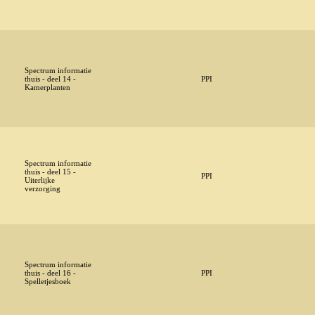
Spectrum informatie
thuis - deel 14 -
PPI
Kamerplanten
Spectrum informatie
thuis - deel 15 -
PPI
Uiterlijke
verzorging
Spectrum informatie
thuis - deel 16 -
PPI
Spelletjesboek