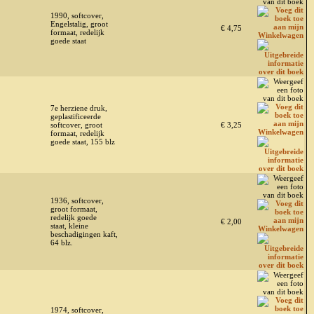
1990, softcover,
Engelstalig, groot
€ 4,75
formaat, redelijk
goede staat
7e herziene druk,
geplastificeerde
softcover, groot
€ 3,25
formaat, redelijk
goede staat, 155 blz
1936, softcover,
groot formaat,
redelijk goede
€ 2,00
staat, kleine
beschadigingen kaft,
64 blz.
1974, softcover,