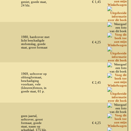
geniet, goede staat,
€ 1,45
24 blz.
1980, hardcover met
licht beschadigde
€ 4,25
stofomslag, goede
staat, groot formaat
1969, softcover op
oblongformaat,
beschadiging
€ 2,45
voorkant, vele
(kleuren)fotoos, in
goede staat, 61 p.
geen jaartal,
softcover, groot
formaat, goede
€ 4,25
staat, naam op
schutblad, 175 blz.