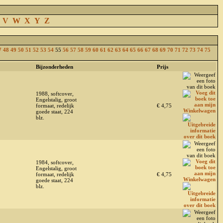
V
W
X
Y
Z
7
48
49
50
51
52
53
54
55
56
57
58
59
60
61
62
63
64
65
66
67
68
69
70
71
72
73
74
75
Bijzonderheden
Prijs
1988, softcover,
Engelstalig, groot
formaat, redelijk
€ 4,75
goede staat, 224
blz.
1984, softcover,
Engelstalig, groot
formaat, redelijk
€ 4,75
goede staat, 224
blz.