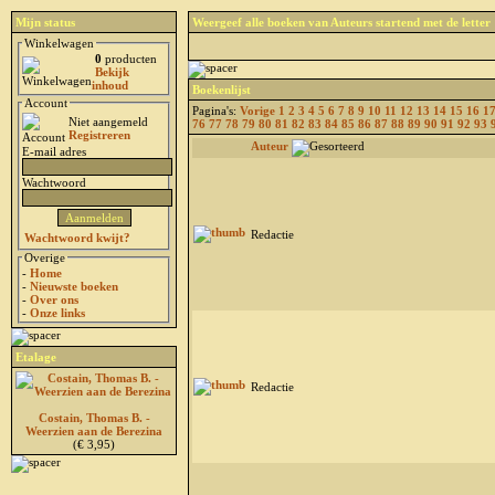
Mijn status
Weergeef alle boeken van Auteurs startend met de letter
Winkelwagen
0
producten
Bekijk
inhoud
Boekenlijst
Account
Pagina's:
Vorige
1
2
3
4
5
6
7
8
9
10
11
12
13
14
15
16
1
Niet aangemeld
76
77
78
79
80
81
82
83
84
85
86
87
88
89
90
91
92
93
Registreren
Auteur
E-mail adres
Wachtwoord
Redactie
Wachtwoord kwijt?
Overige
-
Home
-
Nieuwste boeken
-
Over ons
-
Onze links
Etalage
Redactie
Costain, Thomas B. -
Weerzien aan de Berezina
(€ 3,95)