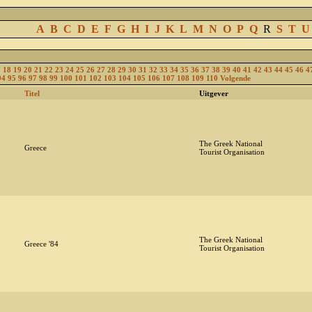
A
B
C
D
E
F
G
H
I
J
K
L
M
N
O
P
Q
R
S
T
U
7
18
19
20
21
22
23
24
25
26
27
28
29
30
31
32
33
34
35
36
37
38
39
40
41
42
43
44
45
46
4
94
95
96
97
98
99
100
101
102
103
104
105
106
107
108
109
110
Volgende
Titel
Uitgever
The Greek National
Greece
Tourist Organisation
The Greek National
Greece '84
Tourist Organisation