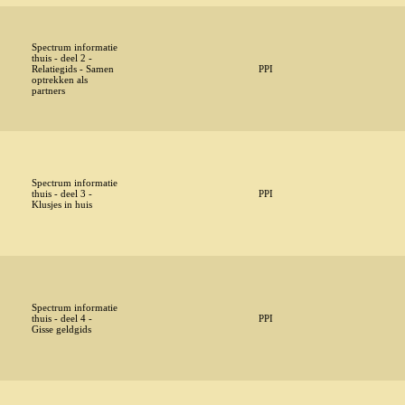
Spectrum informatie
thuis - deel 2 -
Relatiegids - Samen
PPI
optrekken als
partners
Spectrum informatie
thuis - deel 3 -
PPI
Klusjes in huis
Spectrum informatie
thuis - deel 4 -
PPI
Gisse geldgids