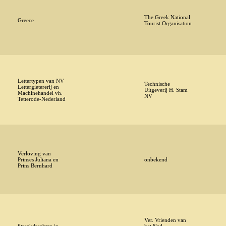
The Greek National
Greece
Tourist Organisation
Lettertypen van NV
Technische
Lettergietererij en
Uitgeverij H. Stam
Machinehandel vh.
NV
Tetterode-Nederland
Verloving van
Prinses Juliana en
onbekend
Prins Bernhard
Ver. Vrienden van