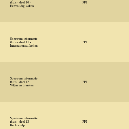
thuis - deel 10 -
PPI
Eenvoudig koken
Spectrum informatie
thuis - deel 11 -
PPI
Internationaal koken
Spectrum informatie
thuis - deel 12 -
PPI
Wijen en dranken
Spectrum informatie
thuis - deel 13 -
PPI
Rechtshulp