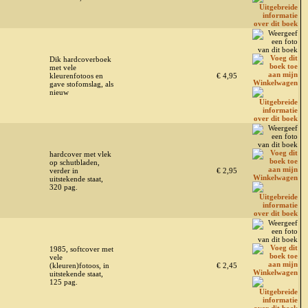
Dik hardcoverboek
met vele
kleurenfotoos en
€ 4,95
gave stofomslag, als
nieuw
hardcover met vlek
op schutbladen,
verder in
€ 2,95
uitstekende staat,
320 pag.
1985, softcover met
vele
(kleuren)fotoos, in
€ 2,45
uitstekende staat,
125 pag.