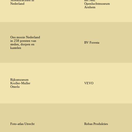
Streekdrachten in
het Ned.
Nederland
Openluchtmuseum
Arnhem
Ons mooie Nederland
in 258 prenten van
BV Foresta
steden, dorpen en
kastelen
Rijksmuseum
Kroller-Muller
VEVO
Otterlo
Foto-atlas Utrecht
Robas Produkties