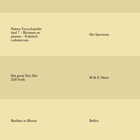
Natuur Encyclopedie
deel 7 - Bloemen en
Het Spectrum
planten - Praktisch
vademecum
Het grote Doe Het
M & P, Weert
Zelf boek
Beelden in Rhoon
Reflex