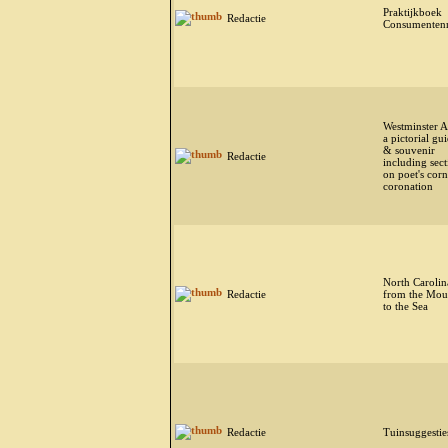
Praktijkboek
Redactie
Consumentenr
Westminster A
a pictorial gu
& souvenir
Redactie
including sect
on poet's cor
coronation
North Carolin
Redactie
from the Mou
to the Sea
Redactie
Tuinsuggestie