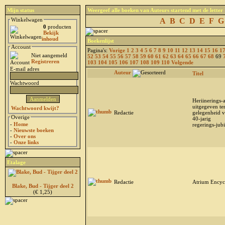
Mijn status
Weergeef alle boeken van Auteurs startend met de letter
Winkelwagen
A
B
C
D
E
F
G
0
producten
Bekijk
inhoud
Boekenlijst
Account
Pagina's:
Vorige
1
2
3
4
5
6
7
8
9
10
11
12
13
14
15
16
1
Niet aangemeld
52
53
54
55
56
57
58
59
60
61
62
63
64
65
66
67
68
69
Registreren
103
104
105
106
107
108
109
110
Volgende
E-mail adres
Auteur
Titel
Wachtwoord
Heriinerings-
uitgegeven te
Wachtwoord kwijt?
Redactie
gelegenheid v
Overige
40-jarig
-
Home
regerings-jub
-
Nieuwste boeken
-
Over ons
-
Onze links
Etalage
Redactie
Atrium Encyc
Blake, Bud - Tijger deel 2
(€ 1,25)