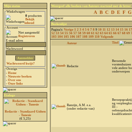
Mijn status
Weergeef alle boeken van Auteurs startend met de letter
Winkelwagen
A
B
C
D
E
F
G
0
producten
Bekijk
inhoud
Boekenlijst
Account
Pagina's:
Vorige
1
2
3
4
5
6
7
8
9
10
11
12
13
14
15
16
1
Niet aangemeld
52
53
54
55
56
57
58
59
60
61
62
63
64
65
66
67
68
69
Registreren
103
104
105
106
107
108
109
110
Volgende
E-mail adres
Titel
Auteur
Wachtwoord
Beroemde
Wachtwoord kwijt?
vorstenhuizen
Redactie
vele andere b
Overige
onderwerpen
-
Home
-
Nieuwste boeken
-
Over ons
-
Onze links
Etalage
Beroepsprakti
ng verpleegku
Ranzijn, A.M. e.a.
III -
(onder redactie van)
oefenopdracht
Redactie - Standaard Gidsen
kwalificatieni
- Tunesie
(€ 5,25)