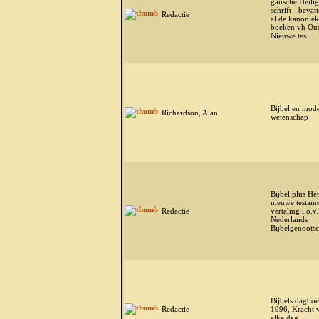
gansche Heili
schrift - bevat
Redactie
al de kanonie
boeken vh Ou
Nieuwe tes
Bijbel en mod
Richardson, Alan
wetenschap
Bijbel plus Het
nieuwe testame
Redactie
vertaling i.o.v
Nederlands
Bijbelgenoots
Bijbels dagbo
Redactie
1996, Kracht 
elke dag