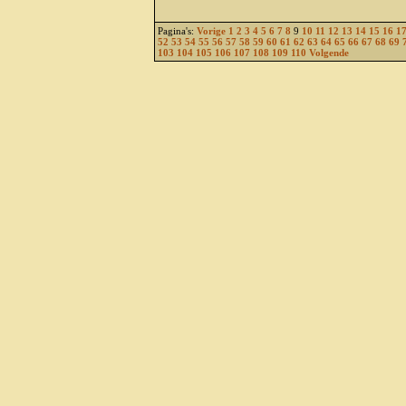
Pagina's:
Vorige
1
2
3
4
5
6
7
8
9
10
11
12
13
14
15
16
1
52
53
54
55
56
57
58
59
60
61
62
63
64
65
66
67
68
69
103
104
105
106
107
108
109
110
Volgende