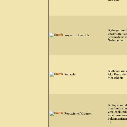
Bijdragen tot 
bewerking van
Royaards, Her. Joh.
geschiedenis d
Nederlanden
Bildhauerkunst
Redactie
Alte Kunst der
Menschheit
Biologie van 
- leerboek voo
verpleegkundi
Rooswinkel/Kreutzer
vroedvrouwen
doktersassiste
e.a.