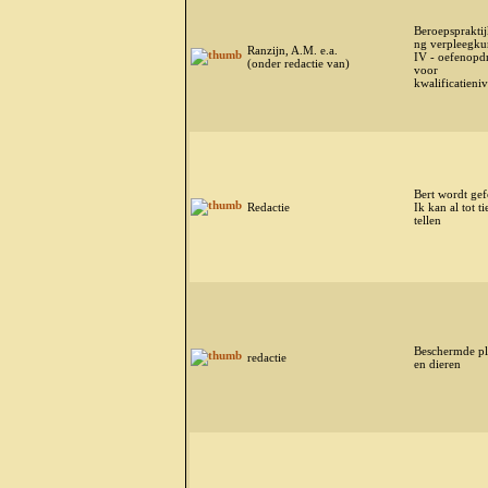
Beroepsprakti
ng verpleegku
Ranzijn, A.M. e.a.
IV - oefenopd
(onder redactie van)
voor
kwalificatieni
Bert wordt gef
Redactie
Ik kan al tot ti
tellen
Beschermde pl
redactie
en dieren